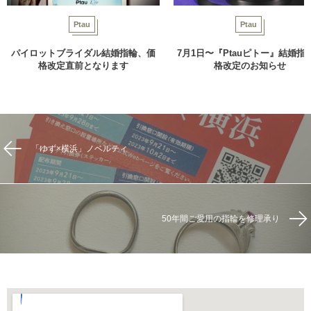
Ptau
Ptau
パイロットブライダル結婚指輪、価
7月1日〜『Ptauピトー』結婚指
格改定直前となります
格改定のお知らせ
「ゆず×横浜」ノベルティ
50年間ご愛用の指輪を修理承り