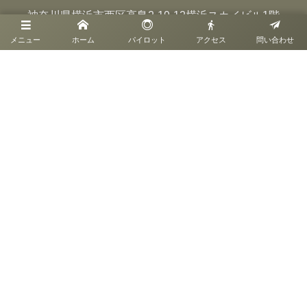
神奈川県横浜市西区高島2-19-12横浜スカイビル1階
営業時間11:00～19:00
メニュー
ホーム
パイロット
アクセス
問い合わせ
定休日無（元日を含む年数日の休業日あり）
045-453-3881
営業時間11:00～19:00